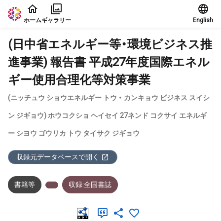
本文に飛ぶ
ホーム
ギャラリー
English
(日中省エネルギー等・環境ビジネス推
進事業) 報告書 平成27年度国際エネル
ギー使用合理化等対策事業
(ニッチュウ ショウエネルギー トウ ・ カンキョウ ビジネス スイシ
ン ジギョウ) ホウコクショ ヘイセイ 27ネンド コクサイ エネルギ
ー シヨウ ゴウリカ トウ タイサク ジギョウ
収録元データベースで開く
書籍等
収録:全国書誌