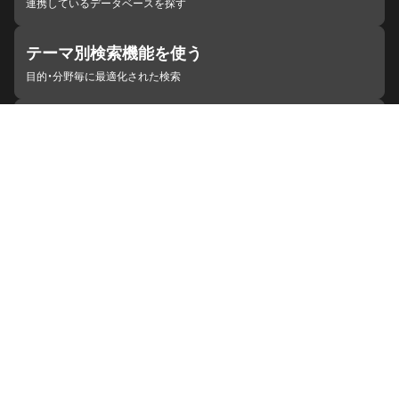
連携しているデータベースを探す
テーマ別検索機能を使う
目的・分野毎に最適化された検索
施設・機関を見つける
ジャパンサーチと連携している組織
ジャパンサーチの概要
ヘルプ
お知らせ
サイトポリシー
お問い合わせ
連携をご希望の機関の方へ
開発者の方へ
ジャパンサーチラボ
YouTube
Facebook
X
Instagram