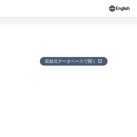
English
収録元データベースで開く