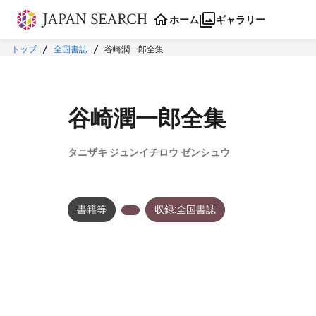
本文に飛ぶ
ホーム
ギャラリー
トップ
全国書誌
谷崎潤一郎全集
谷崎潤一郎全集
タニザキ ジュンイチロウ ゼンシュウ
書籍等
収録:全国書誌