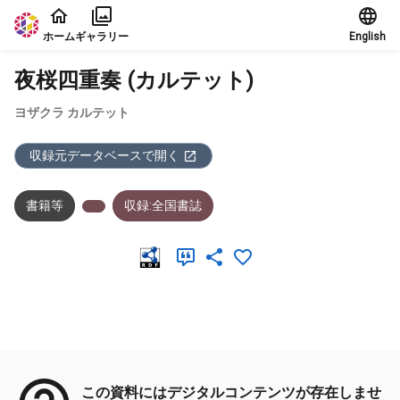
本文に飛ぶ
ホーム
ギャラリー
English
夜桜四重奏 (カルテット)
ヨザクラ カルテット
収録元データベースで開く
書籍等
収録:全国書誌
メタデータ
この資料にはデジタルコンテンツが存在しませ