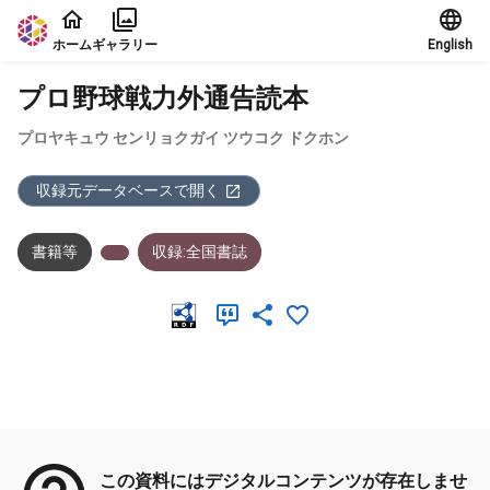
本文に飛ぶ
ホーム
ギャラリー
English
プロ野球戦力外通告読本
プロヤキュウ センリョクガイ ツウコク ドクホン
収録元データベースで開く
書籍等
収録:全国書誌
メタデータ
この資料にはデジタルコンテンツが存在しませ