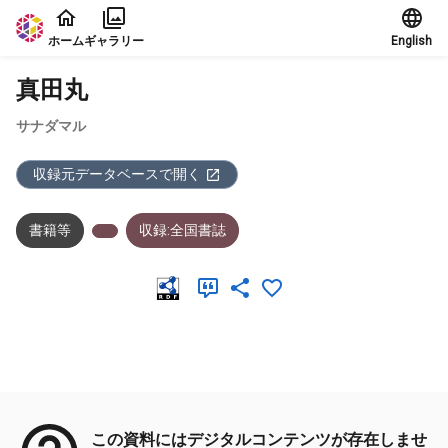
本文に飛ぶ
ホーム
ギャラリー
English
真田丸
サナダマル
収録元データベースで開く
書籍等
収録:全国書誌
メタデータ
この資料にはデジタルコンテンツが存在しませ