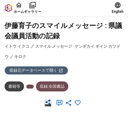
本文に飛ぶ
ホーム
ギャラリー
English
伊藤育子のスマイルメッセージ : 県議
会議員活動の記録
イトウ イクコ ノ スマイル メッセージ : ケンギカイ ギイン カツド
ウ ノ キロク
収録元データベースで開く
書籍等
収録:全国書誌