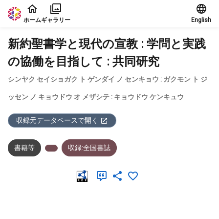
本文に飛ぶ
ホーム
ギャラリー
English
新約聖書学と現代の宣教 : 学問と実践
の協働を目指して : 共同研究
シンヤク セイショガク ト ゲンダイ ノ センキョウ : ガクモン ト ジ
ッセン ノ キョウドウ オ メザシテ : キョウドウ ケンキュウ
収録元データベースで開く
書籍等
収録:全国書誌