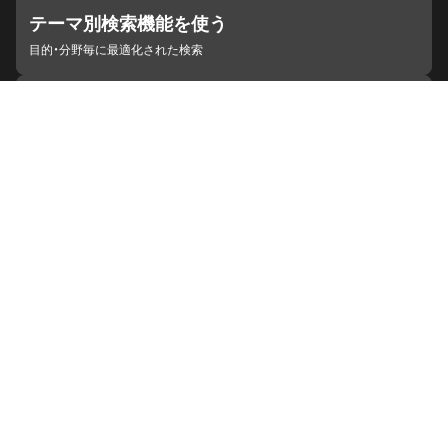
テーマ別検索機能を使う
目的・分野毎に最適化された検索
施設・機関を見つける
ジャパンサーチと連携している組織
ジャパンサーチの概要
ヘルプ
お知らせ
サイトポリシー
お問い合わせ
連携をご希望の機関の方へ
開発者の方へ
ジャパンサーチラボ
YouTube
Facebook
X
Instagram
デジタルアーカイブ推進に関する検討会