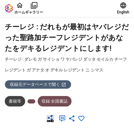
本文に飛ぶ
ホーム
ギャラリー
English
チーレジ : だれもが最初はヤバレジだ
った聖路加チーフレジデントがあな
たをデキるレジデントにします!
チーレジ : ダレモ ガ サイショ ワ ヤバレジ ダッタ セイルカ チーフ
レジデント ガ アナタ オ デキル レジデント ニ シマス
収録元データベースで開く
書籍等
収録:全国書誌