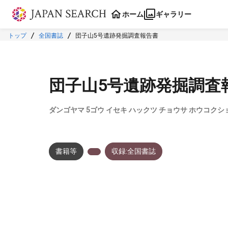
本文に飛ぶ
ホーム
ギャラリー
トップ
全国書誌
団子山5号遺跡発掘調査報告書
団子山5号遺跡発掘調査
ダンゴヤマ 5ゴウ イセキ ハックツ チョウサ ホウコクシ
書籍等
収録:全国書誌