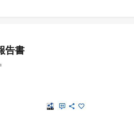
報告書
ョ