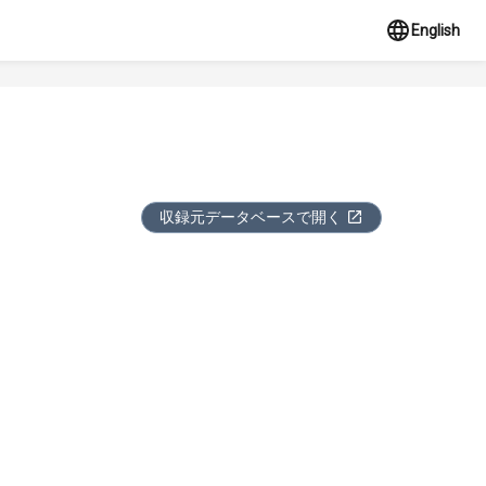
English
収録元データベースで開く