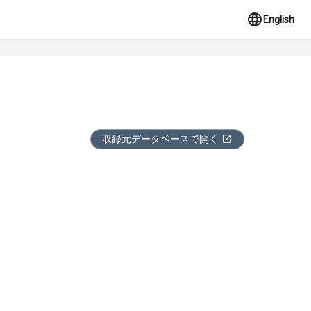
English
収録元データベースで開く