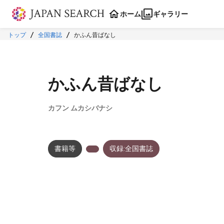
本文に飛ぶ
ホーム
ギャラリー
トップ
全国書誌
かふん昔ばなし
かふん昔ばなし
カフン ムカシバナシ
書籍等
収録:全国書誌