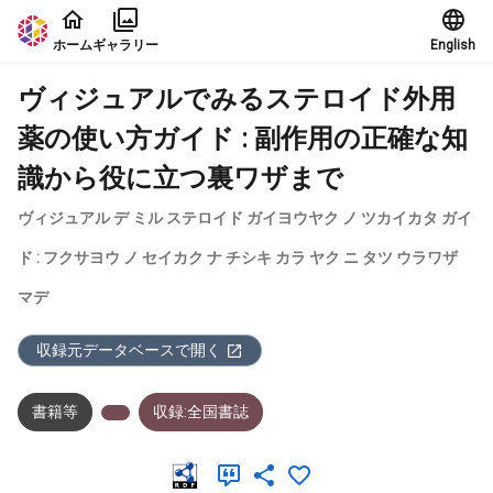
本文に飛ぶ
ホーム
ギャラリー
English
ヴィジュアルでみるステロイド外用
薬の使い方ガイド : 副作用の正確な知
識から役に立つ裏ワザまで
ヴィジュアル デ ミル ステロイド ガイヨウヤク ノ ツカイカタ ガイ
ド : フクサヨウ ノ セイカク ナ チシキ カラ ヤク ニ タツ ウラワザ
マデ
収録元データベースで開く
書籍等
収録:全国書誌