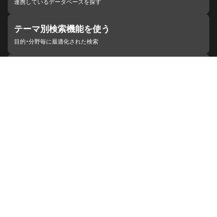
連携しているデータベースを探す
テーマ別検索機能を使う
目的・分野毎に最適化された検索
施設・機関を見つける
ジャパンサーチと連携している組織
ジャパンサーチの概要
ヘルプ
お知らせ
サイトポリシー
お問い合わせ
連携をご希望の機関の方へ
開発者の方へ
ジャパンサーチラボ
YouTube
Facebook
X
Instagram