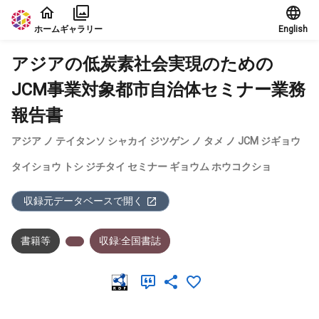
本文に飛ぶ
ホーム
ギャラリー
English
アジアの低炭素社会実現のための
JCM事業対象都市自治体セミナー業務
報告書
アジア ノ テイタンソ シャカイ ジツゲン ノ タメ ノ JCM ジギョウ
タイショウ トシ ジチタイ セミナー ギョウム ホウコクショ
収録元データベースで開く
書籍等
収録:全国書誌