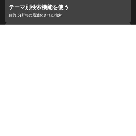
テーマ別検索機能を使う
目的・分野毎に最適化された検索
施設・機関を見つける
ジャパンサーチと連携している組織
ジャパンサーチの概要
ヘルプ
お知らせ
サイトポリシー
お問い合わせ
連携をご希望の機関の方へ
開発者の方へ
ジャパンサーチラボ
YouTube
Facebook
X
Instagram
デジタルアーカイブ推進に関する検討会