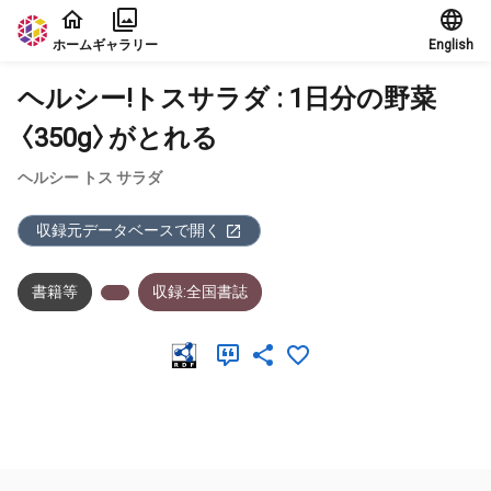
本文に飛ぶ
ホーム
ギャラリー
English
ヘルシー!トスサラダ : 1日分の野菜
〈350g〉がとれる
ヘルシー トス サラダ
収録元データベースで開く
書籍等
収録:全国書誌
メタデータ