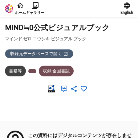
本文に飛ぶ
ホーム
ギャラリー
English
MIND≒0公式ビジュアルブック
マインド ゼロ コウシキ ビジュアル ブック
収録元データベースで開く
書籍等
収録:全国書誌
メタデータ
この資料にはデジタルコンテンツが存在しませ