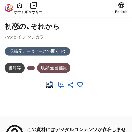
本文に飛ぶ
ホーム
ギャラリー
English
初恋の、それから
ハツコイ ノ ソレカラ
収録元データベースで開く
書籍等
収録:全国書誌
メタデータ
この資料にはデジタルコンテンツが存在しませ