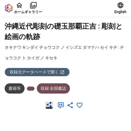
本文に飛ぶ
ホーム
ギャラリー
English
沖縄近代彫刻の礎玉那覇正吉 : 彫刻と
絵画の軌跡
オキナワ キンダイ チョウコク ノ イシズエ タマナハ セイ キチ : チ
ョウコク ト カイガ ノ キセキ
収録元データベースで開く
書籍等
収録:全国書誌