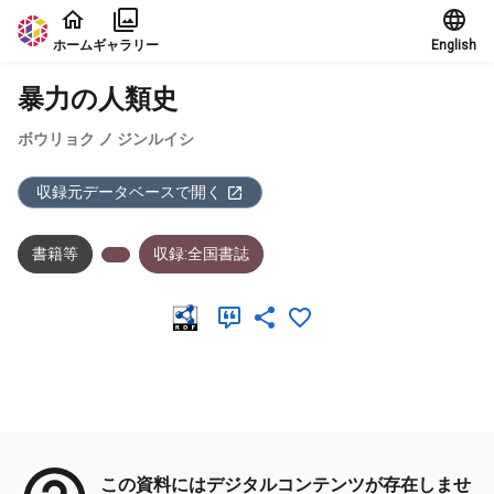
本文に飛ぶ
ホーム
ギャラリー
English
暴力の人類史
ボウリョク ノ ジンルイシ
収録元データベースで開く
書籍等
収録:全国書誌
メタデータ
この資料にはデジタルコンテンツが存在しませ