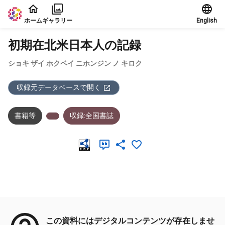
本文に飛ぶ
ホーム
ギャラリー
English
初期在北米日本人の記録
ショキ ザイ ホクベイ ニホンジン ノ キロク
収録元データベースで開く
書籍等
収録:全国書誌
メタデータ
この資料にはデジタルコンテンツが存在しませ