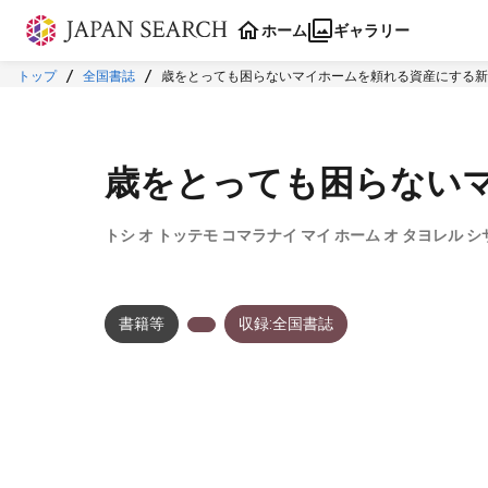
本文に飛ぶ
ホーム
ギャラリー
トップ
全国書誌
歳をとっても困らないマイホームを頼れる資産にする新
歳をとっても困らない
トシ オ トッテモ コマラナイ マイ ホーム オ タヨレル 
書籍等
収録:全国書誌