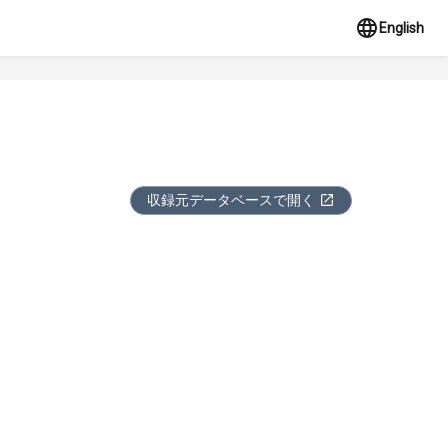
English
収録元データベースで開く