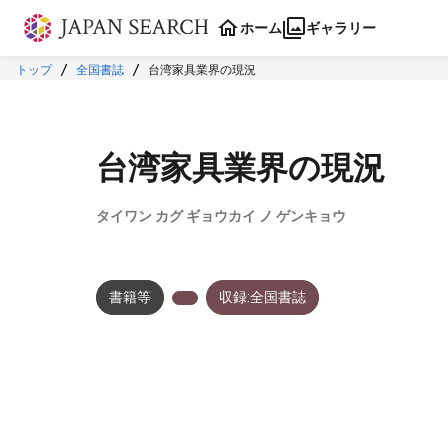
本文に飛ぶ
ホーム
ギャラリー
トップ
全国書誌
台湾家具業界の現況
台湾家具業界の現況
タイワン カグ ギョウカイ ノ ゲンキョウ
書籍等
収録:全国書誌