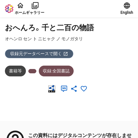
本文に飛ぶ
ホーム
ギャラリー
English
おへんろ。千と二百の物語
オヘンロ セン ト ニヒャク ノ モノガタリ
収録元データベースで開く
書籍等
収録:全国書誌
メタデータ
この資料にはデジタルコンテンツが存在しませ