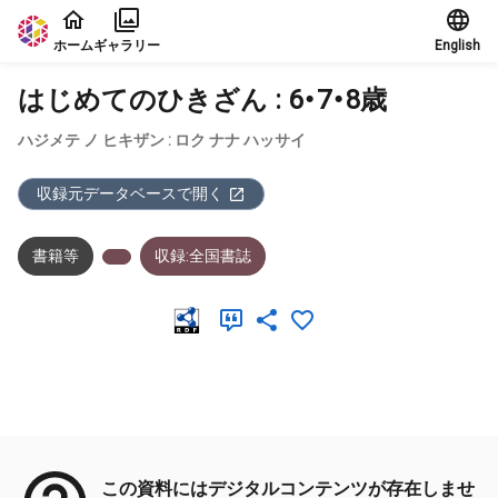
本文に飛ぶ
ホーム
ギャラリー
English
はじめてのひきざん : 6・7・8歳
ハジメテ ノ ヒキザン : ロク ナナ ハッサイ
収録元データベースで開く
書籍等
収録:全国書誌
メタデータ
この資料にはデジタルコンテンツが存在しませ