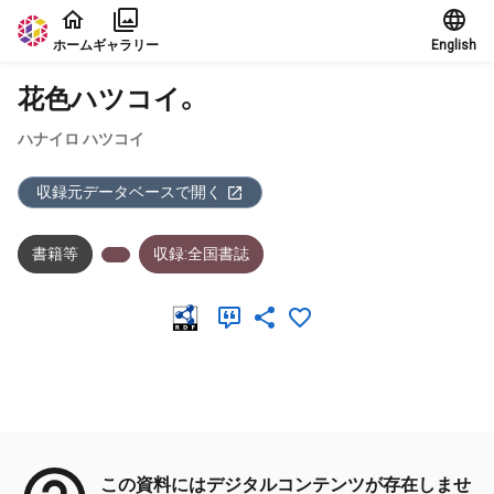
本文に飛ぶ
ホーム
ギャラリー
English
花色ハツコイ。
ハナイロ ハツコイ
収録元データベースで開く
書籍等
収録:全国書誌
メタデータ
この資料にはデジタルコンテンツが存在しませ