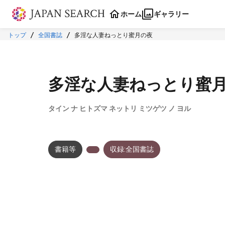
本文に飛ぶ
ホーム
ギャラリー
トップ
全国書誌
多淫な人妻ねっとり蜜月の夜
多淫な人妻ねっとり蜜
タイン ナ ヒトズマ ネットリ ミツゲツ ノ ヨル
書籍等
収録:全国書誌