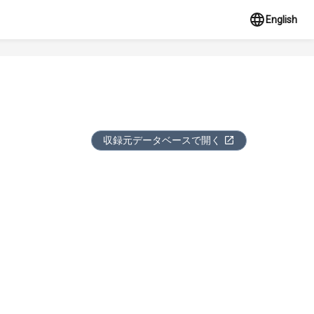
English
収録元データベースで開く