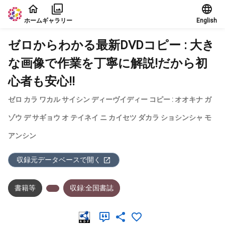
本文に飛ぶ
ホーム
ギャラリー
English
ゼロからわかる最新DVDコピー : 大き
な画像で作業を丁寧に解説!だから初
心者も安心!!
ゼロ カラ ワカル サイシン ディーヴイディー コピー : オオキナ ガ
ゾウ デ サギョウ オ テイネイ ニ カイセツ ダカラ ショシンシャ モ
アンシン
収録元データベースで開く
書籍等
収録:全国書誌