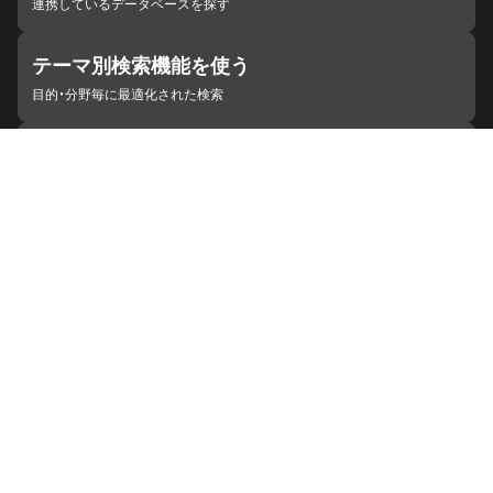
連携しているデータベースを探す
テーマ別検索機能を使う
目的・分野毎に最適化された検索
施設・機関を見つける
ジャパンサーチと連携している組織
ジャパンサーチの概要
ヘルプ
お知らせ
サイトポリシー
お問い合わせ
連携をご希望の機関の方へ
開発者の方へ
ジャパンサーチラボ
YouTube
Facebook
X
Instagram