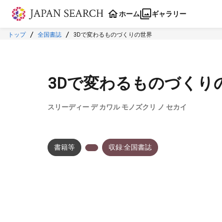
本文に飛ぶ
ホーム
ギャラリー
トップ
全国書誌
3Dで変わるものづくりの世界
3Dで変わるものづくり
スリーディー デ カワル モノズクリ ノ セカイ
書籍等
収録:全国書誌