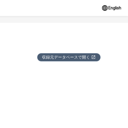
English
収録元データベースで開く