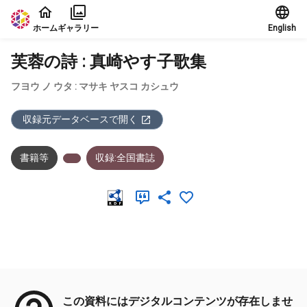
本文に飛ぶ
ホーム
ギャラリー
English
芙蓉の詩 : 真崎やす子歌集
フヨウ ノ ウタ : マサキ ヤスコ カシュウ
収録元データベースで開く
書籍等
収録:全国書誌
メタデータ
この資料にはデジタルコンテンツが存在しませ