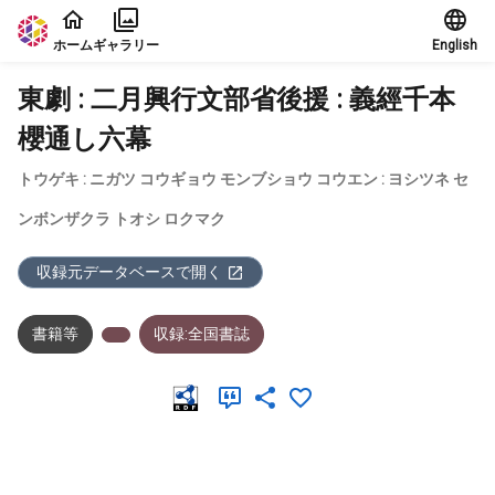
本文に飛ぶ
ホーム
ギャラリー
English
東劇 : 二月興行文部省後援 : 義經千本
櫻通し六幕
トウゲキ : ニガツ コウギョウ モンブショウ コウエン : ヨシツネ セ
ンボンザクラ トオシ ロクマク
収録元データベースで開く
書籍等
収録:全国書誌