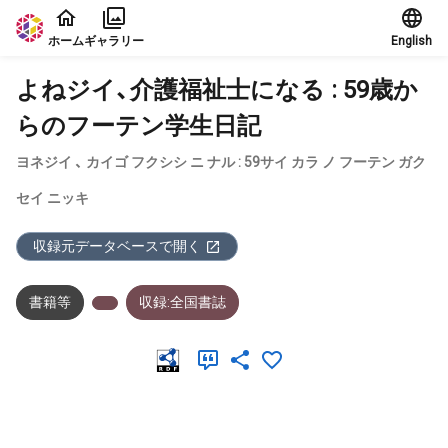
本文に飛ぶ
ホーム
ギャラリー
English
よねジイ、介護福祉士になる : 59歳か
らのフーテン学生日記
ヨネジイ 、 カイゴ フクシシ ニ ナル : 59サイ カラ ノ フーテン ガク
セイ ニッキ
収録元データベースで開く
書籍等
収録:全国書誌