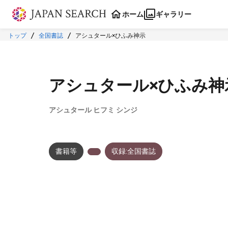
本文に飛ぶ
ホーム
ギャラリー
トップ
全国書誌
アシュタール×ひふみ神示
アシュタール×ひふみ神
アシュタール ヒフミ シンジ
書籍等
収録:全国書誌