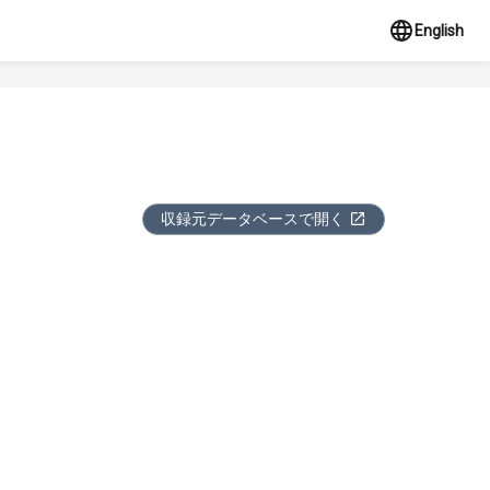
English
収録元データベースで開く