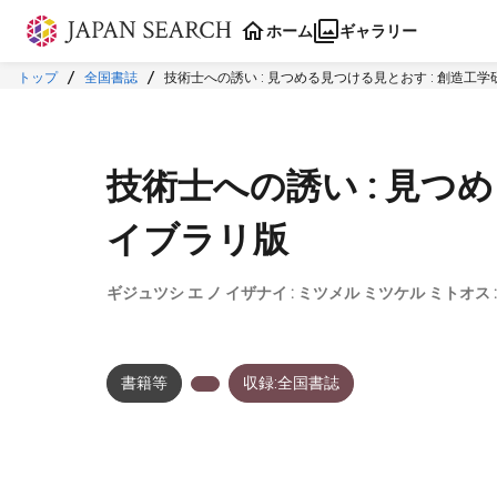
本文に飛ぶ
ホーム
ギャラリー
トップ
全国書誌
技術士への誘い : 見つめる見つける見とおす : 創造工
技術士への誘い : 見つ
イブラリ版
ギジュツシ エ ノ イザナイ : ミツメル ミツケル ミトオ
書籍等
収録:全国書誌