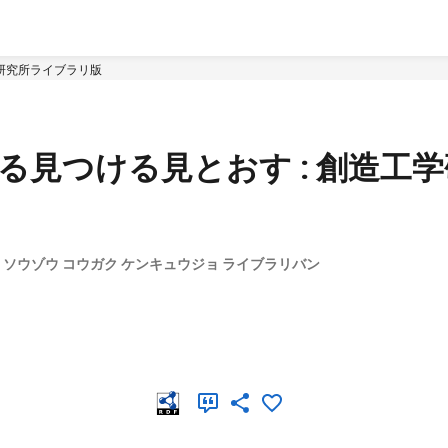
学研究所ライブラリ版
める見つける見とおす : 創造工
ス : ソウゾウ コウガク ケンキュウジョ ライブラリバン