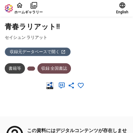
本文に飛ぶ
ホーム
ギャラリー
English
青春ラリアット!!
セイシュン ラリアット
収録元データベースで開く
書籍等
収録:全国書誌
メタデータ
この資料にはデジタルコンテンツが存在しませ