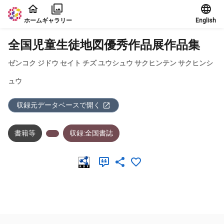
本文に飛ぶ
ホーム
ギャラリー
English
全国児童生徒地図優秀作品展作品集
ゼンコク ジドウ セイト チズ ユウシュウ サクヒンテン サクヒンシ
ュウ
収録元データベースで開く
書籍等
収録:全国書誌
メタデータ