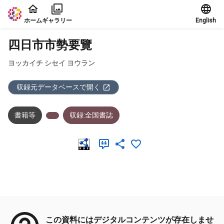
本文に飛ぶ
ホーム
ギャラリー
English
四日市市勢要覽
ヨッカイチ シセイ ヨウラン
収録元データベースで開く
書籍等
収録:全国書誌
メタデータ
この資料にはデジタルコンテンツが存在しませ