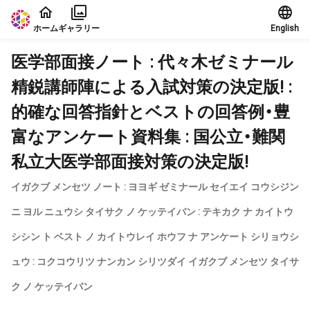
本文に飛ぶ
ホーム
ギャラリー
English
医学部面接ノート : 代々木ゼミナール
精鋭講師陣による入試対策の決定版! :
的確な回答指針とベストの回答例・豊
富なアンケート資料集 : 国公立・難関
私立大医学部面接対策の決定版!
イガクブ メンセツ ノート : ヨヨギ ゼミナール セイエイ コウシジン
ニ ヨル ニュウシ タイサク ノ ケッテイバン : テキカク ナ カイトウ
シシン ト ベスト ノ カイトウレイ ホウフ ナ アンケート シリョウシ
ュウ : コクコウリツ ナンカン シリツダイ イガクブ メンセツ タイサ
ク ノ ケッテイバン