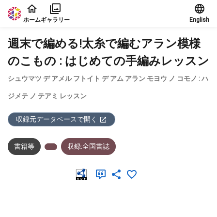
本文に飛ぶ
ホーム
ギャラリー
English
週末で編める!太糸で編むアラン模様
のこもの : はじめての手編みレッスン
シュウマツ デ アメル フトイト デ アム アラン モヨウ ノ コモノ : ハ
ジメテ ノ テアミ レッスン
収録元データベースで開く
書籍等
収録:全国書誌