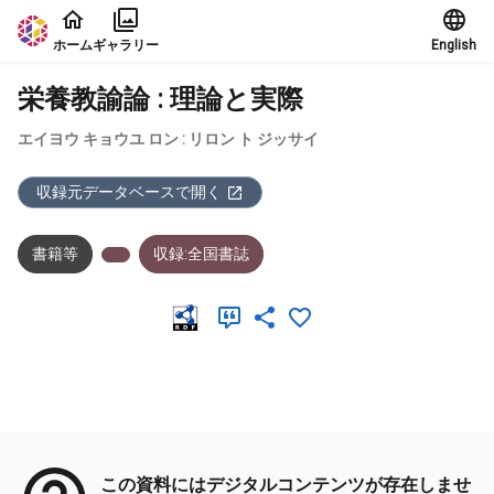
本文に飛ぶ
ホーム
ギャラリー
English
栄養教諭論 : 理論と実際
エイヨウ キョウユ ロン : リロン ト ジッサイ
収録元データベースで開く
書籍等
収録:全国書誌
メタデータ
この資料にはデジタルコンテンツが存在しませ