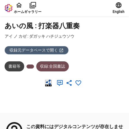
本文に飛ぶ
ホーム
ギャラリー
English
あいの風 : 打楽器八重奏
アイ ノ カゼ : ダガッキ ハチジュウソウ
収録元データベースで開く
書籍等
収録:全国書誌
メタデータ
この資料にはデジタルコンテンツが存在しませ