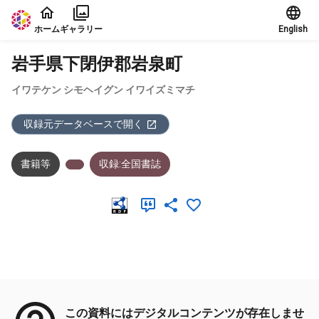
本文に飛ぶ
ホーム
ギャラリー
English
岩手県下閉伊郡岩泉町
イワテケン シモヘイグン イワイズミマチ
収録元データベースで開く
書籍等
収録:全国書誌
メタデータ
この資料にはデジタルコンテンツが存在しませ