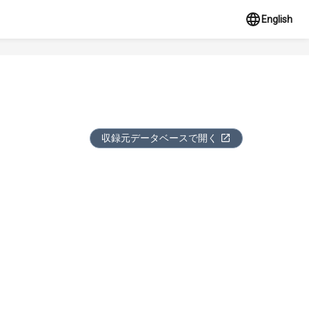
English
収録元データベースで開く