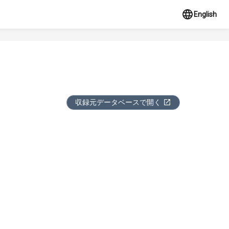
English
収録元データベースで開く