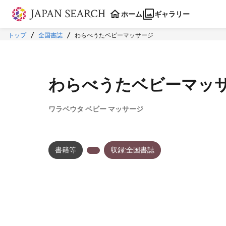
本文に飛ぶ
ホーム
ギャラリー
トップ
全国書誌
わらべうたベビーマッサージ
わらべうたベビーマッ
ワラベウタ ベビー マッサージ
書籍等
収録:全国書誌