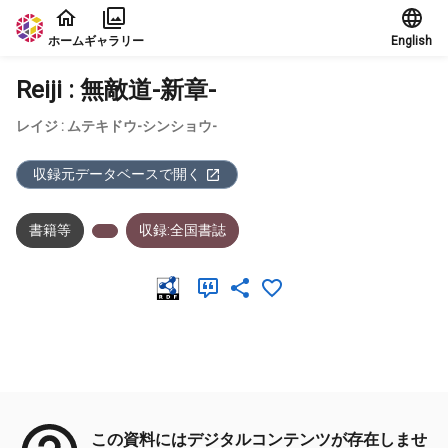
本文に飛ぶ
ホーム
ギャラリー
English
Reiji : 無敵道-新章-
レイジ : ムテキドウ-シンショウ-
収録元データベースで開く
書籍等
収録:全国書誌
メタデータ
この資料にはデジタルコンテンツが存在しませ