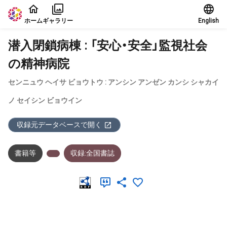
本文に飛ぶ
ホーム
ギャラリー
English
潜入閉鎖病棟 : 「安心・安全」監視社会
の精神病院
センニュウ ヘイサ ビョウトウ : アンシン アンゼン カンシ シャカイ
ノ セイシン ビョウイン
収録元データベースで開く
書籍等
収録:全国書誌