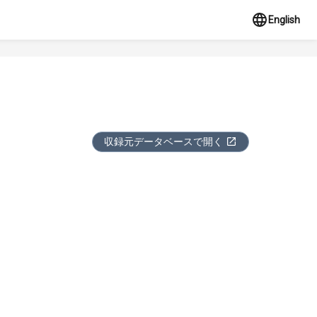
English
収録元データベースで開く