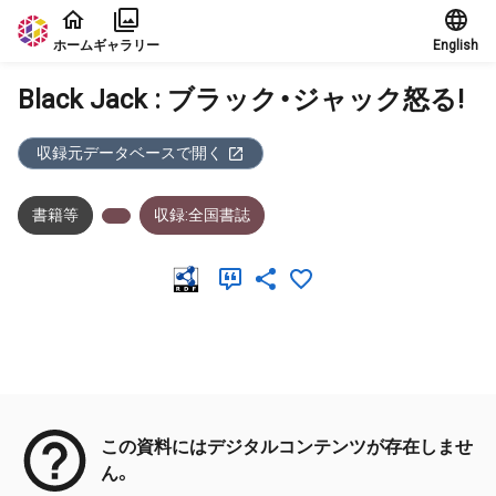
本文に飛ぶ
ホーム
ギャラリー
English
Black Jack : ブラック・ジャック怒る!
収録元データベースで開く
書籍等
収録:全国書誌
メタデータ
この資料にはデジタルコンテンツが存在しませ
ん。