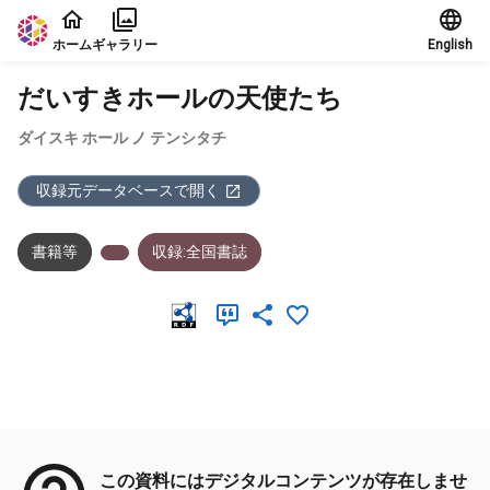
本文に飛ぶ
ホーム
ギャラリー
English
だいすきホールの天使たち
ダイスキ ホール ノ テンシタチ
収録元データベースで開く
書籍等
収録:全国書誌
メタデータ
この資料にはデジタルコンテンツが存在しませ