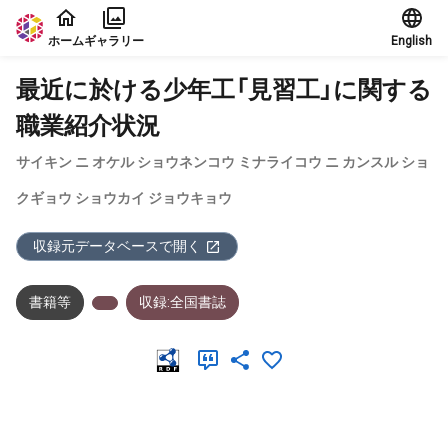
本文に飛ぶ
ホーム
ギャラリー
English
最近に於ける少年工「見習工」に関する
職業紹介状況
サイキン ニ オケル ショウネンコウ ミナライコウ ニ カンスル ショ
クギョウ ショウカイ ジョウキョウ
収録元データベースで開く
書籍等
収録:全国書誌