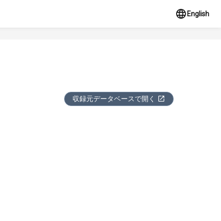
English
収録元データベースで開く