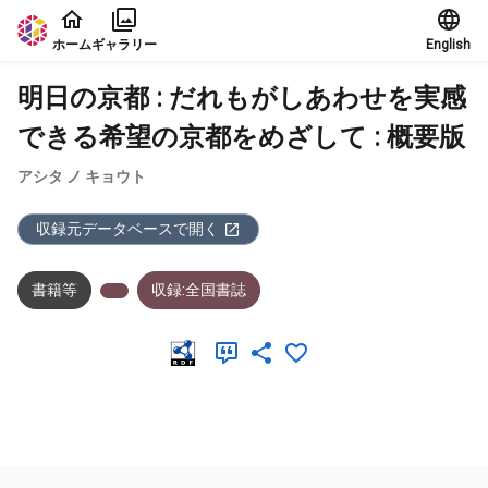
本文に飛ぶ
ホーム
ギャラリー
English
明日の京都 : だれもがしあわせを実感
できる希望の京都をめざして : 概要版
アシタ ノ キョウト
収録元データベースで開く
書籍等
収録:全国書誌
メタデータ