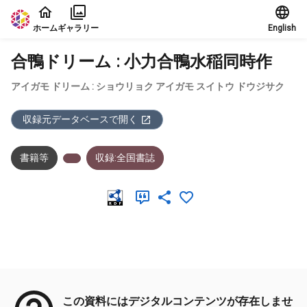
本文に飛ぶ
ホーム
ギャラリー
English
合鴨ドリーム : 小力合鴨水稲同時作
アイガモ ドリーム : ショウリョク アイガモ スイトウ ドウジサク
収録元データベースで開く
書籍等
収録:全国書誌
メタデータ
この資料にはデジタルコンテンツが存在しませ